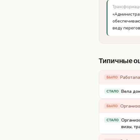
Трансформац
«Администра
обеспечиваю
веду перего
Типичные о
Работала
БЫЛО
Вела док
СТАЛО
Организ
БЫЛО
Организо
СТАЛО
визы, тр