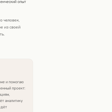
ленческий опыт
о человек,
ое из своей
ть.
юме и помогаю
енный проект:
ициям,
ёт аналитику
едёт