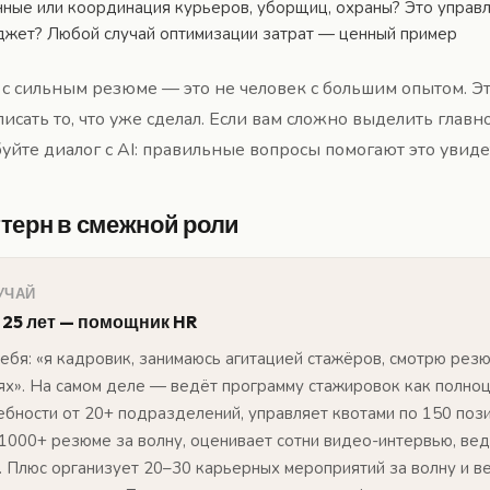
нные или координация курьеров, уборщиц, охраны? Это управ
джет? Любой случай оптимизации затрат — ценный пример
 сильным резюме — это не человек с большим опытом. Эт
исать то, что уже сделал. Если вам сложно выделить главн
йте диалог с AI: правильные вопросы помогают это увиде
терн в смежной роли
УЧАЙ
 25 лет — помощник HR
себя: «я кадровик, занимаюсь агитацией стажёров, смотрю рез
ях». На самом деле — ведёт программу стажировок как полноц
ебности от 20+ подразделений, управляет квотами по 150 поз
1000+ резюме за волну, оценивает сотни видео-интервью, вед
м. Плюс организует 20–30 карьерных мероприятий за волну и в