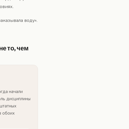
овиях.
заказывала воду».
е то, чем
огда начали
оль дисциплины
ештатных
в обоих