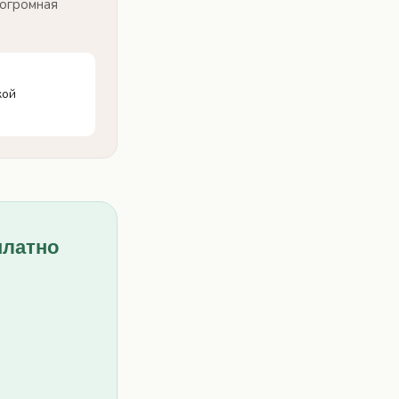
 огромная
кой
платно