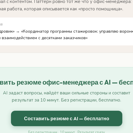
нал с контентом. Паттерн ровно тот же что у офис-менеджера:
ая работа, которая описывается как «просто помощница».
ия
адровик» → «Координатор программы стажировок: управляю ворон
и взаимодействием с десятками заказчиков»
вить резюме офис-менеджера с AI — бес
AI задаст вопросы, найдёт ваши сильные стороны и составит
результат за 10 минут. Без регистрации, бесплатно.
Составить резюме с AI — бесплатно
Без регистрации · 10 минут · Результат сразу