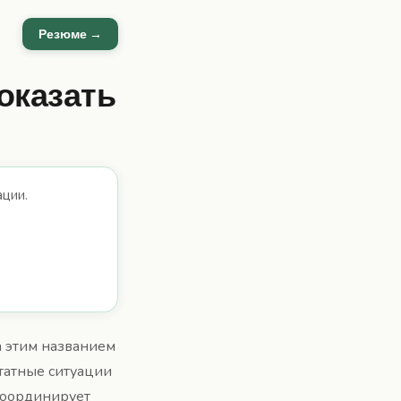
Резюме →
оказать
ации.
 этим названием
татные ситуации
 координирует