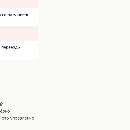
аты на клининг
, переезды,
я?
ьёзно
— это управление