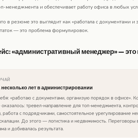
п-менеджмента и обеспечивает работу офиса в любых усл
что в резюме это выглядит как «работала с документами и 
статок — это проблема формулировок.
йс: «административный менеджер» — это н
УЧАЙ
т, несколько лет в администрировании
ебя: «работаю с документами, организую порядок в офисе». К
 оказалось: тревел-направление для топ-менеджмента, контр
и, работа с подрядчиками, самостоятельное урегулирование н
эскалации. До этого — логистика и недвижимость. Переговоры 
ама и добивалась результата.