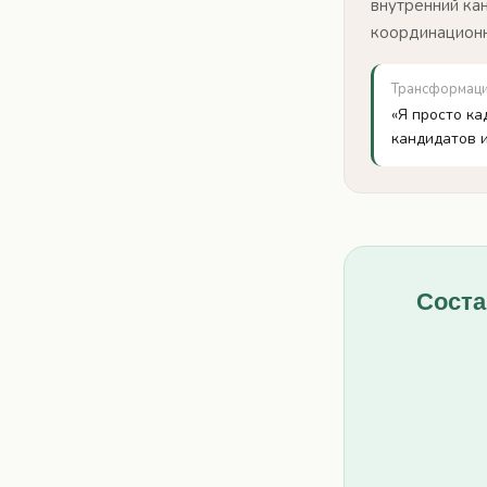
внутренний ка
координационн
Трансформац
«Я просто к
кандидатов 
Соста