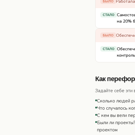
Работала
БЫЛО
Самостоя
СТАЛО
на 20% б
Обеспечи
БЫЛО
Обеспечи
СТАЛО
контрол
Как перефо
Задайте себе эти 
Сколько людей р
Что случалось ко
С кем вы вели п
Были ли проекты?
проектом