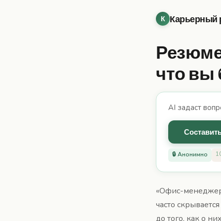
Карьерный 
К
Резюме
что вы
AI задаст вопр
Составить
1
🔒 Анонимно
«Офис-менеджер»
часто скрываетс
до того, как о н