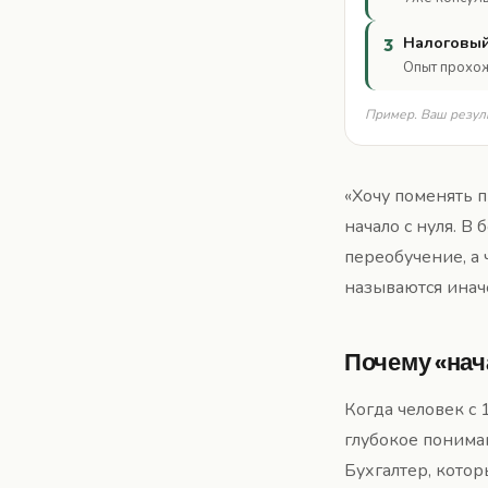
Налоговый
3
Опыт прохож
Пример. Ваш резуль
«Хочу поменять п
начало с нуля. В
переобучение, а
называются инач
Почему «нача
Когда человек с 
глубокое пониман
Бухгалтер, котор