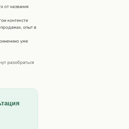
и от названия
гом контексте
-продажах, опыт в
применимо уже
нут разобраться
ьтация