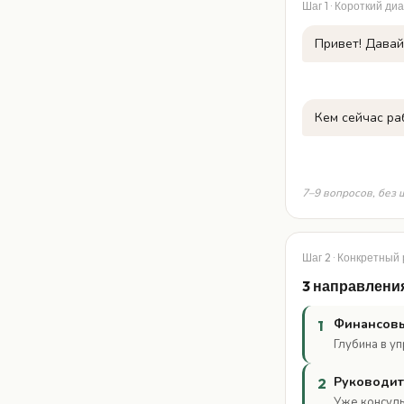
Шаг 1 · Короткий диа
Привет! Давай 
Кем сейчас ра
7–9 вопросов, без 
Шаг 2 · Конкретный
3 направлени
Финансовы
1
Глубина в у
Руководит
2
Уже консуль