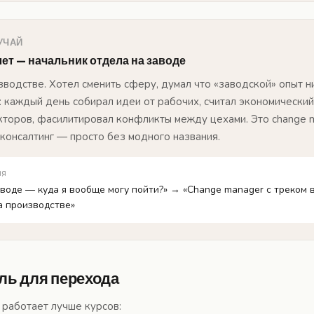
УЧАЙ
лет — начальник отдела на заводе
зводстве. Хотел сменить сферу, думал что «заводской» опыт н
: каждый день собирал идеи от рабочих, считал экономически
торов, фасилитировал конфликты между цехами. Это change 
консалтинг — просто без модного названия.
ия
аводе — куда я вообще могу пойти?» → «Change manager с треком 
а производстве»
оль для перехода
 работает лучше курсов: