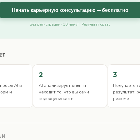
Начать карьерную консультацию — бесплатно
Без регистрации · 10 минут · Результат сразу
ет
2
3
просы AI в
AI анализирует опыт и
Получаете г
форм и
находит то, что вы сами
результат: 
недооцениваете
резюме
ЬИ