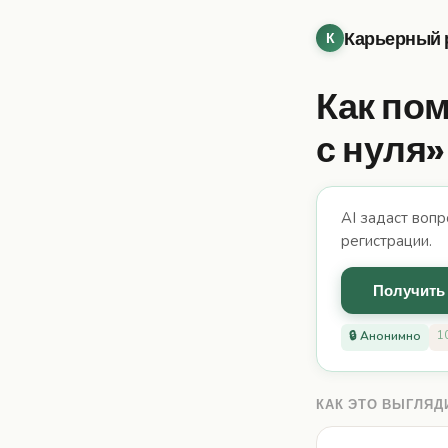
Карьерный 
К
Как по
с нуля»
AI задаст вопр
регистрации.
Получить 
1
🔒 Анонимно
КАК ЭТО ВЫГЛЯД