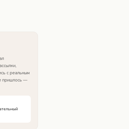
ал
ассылки,
ись с реальным
е пришлось —
вательный