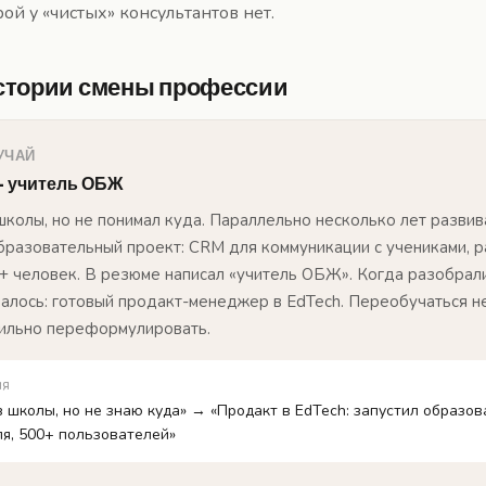
рой у «чистых» консультантов нет.
стории смены профессии
УЧАЙ
 — учитель ОБЖ
школы, но не понимал куда. Параллельно несколько лет развив
бразовательный проект: CRM для коммуникации с учениками, р
+ человек. В резюме написал «учитель ОБЖ». Когда разобрал
алось: готовый продакт-менеджер в EdTech. Переобучаться н
ильно переформулировать.
ия
з школы, но не знаю куда» → «Продакт в EdTech: запустил образо
ля, 500+ пользователей»