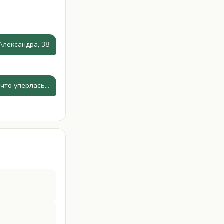
Александра, 38
 что упёрлась…