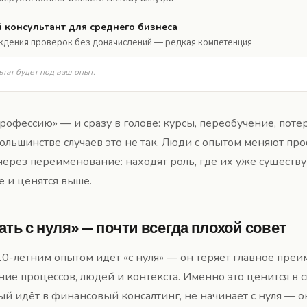
 консультант для среднего бизнеса
дения проверок без доначислений — редкая компетенция
тат будет под ваш опыт.
рофессию» — и сразу в голове: курсы, переобучение, потер
 большинстве случаев это не так. Люди с опытом меняют пр
 через переименование: находят роль, где их уже сущест
е и ценятся выше.
ть с нуля» — почти всегда плохой совет
10-летним опытом идёт «с нуля» — он теряет главное преи
ие процессов, людей и контекста. Именно это ценится в 
ый идёт в финансовый консалтинг, не начинает с нуля — 