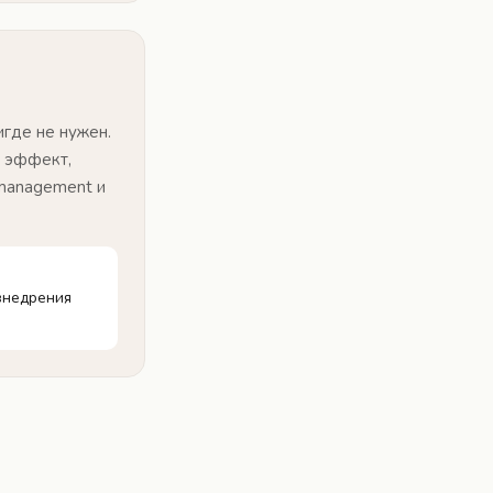
игде не нужен.
й эффект,
management и
внедрения