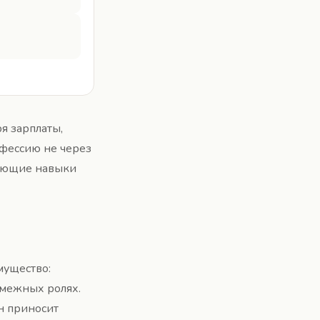
я зарплаты,
офессию не через
вующие навыки
мущество:
смежных ролях.
он приносит