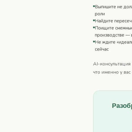
Выпишите не долж
роли
Найдите пересече
Поищите смежные 
производстве — 
Не ждите «идеал
сейчас
AI-консультация 
что именно у вас 
Разоб