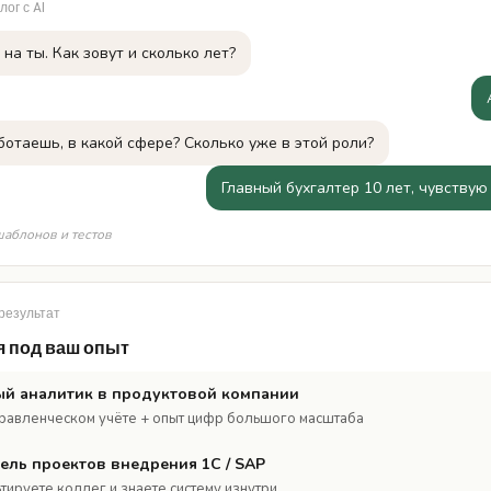
лог с AI
на ты. Как зовут и сколько лет?
ботаешь, в какой сфере? Сколько уже в этой роли?
Главный бухгалтер 10 лет, чувствую
шаблонов и тестов
 результат
я под ваш опыт
й аналитик в продуктовой компании
правленческом учёте + опыт цифр большого масштаба
ель проектов внедрения 1С / SAP
тируете коллег и знаете систему изнутри