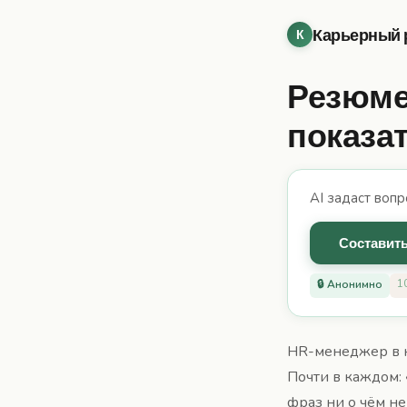
Карьерный 
К
Резюме
показат
AI задаст вопр
Составить
1
🔒 Анонимно
HR-менеджер в к
Почти в каждом: 
фраз ни о чём не