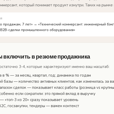
ммерсант, который понимает продукт изнутри. Таких на рынке 
ия
о продажам, 7 лет» → «Технический коммерсант: инженерный бэкг
 B2B-сделки промышленного оборудования»
ы включить в резюме продажника
остаточно 3-4, которые характеризуют именно ваш масштаб:
 в % — за месяц, квартал, год; динамика по годам
й базы — количество активных клиентов, как изменилась за в
апазон сделок — показывает класс работы (розница vs крупн
обенно если сократили: это прямой вклад в выручку
— «топ-3 из 20» сразу показывает уровень
2C, госзакупки, тендеры — важен контекст