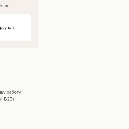
мало.
раунд +
ашу работу
ый B2B)