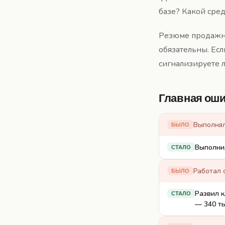
базе? Какой сре
Резюме продажни
обязательны. Ес
сигнализируете л
Главная оши
Выполнял
БЫЛО
Выполнил
СТАЛО
Работал 
БЫЛО
Развил к
СТАЛО
— 340 ты