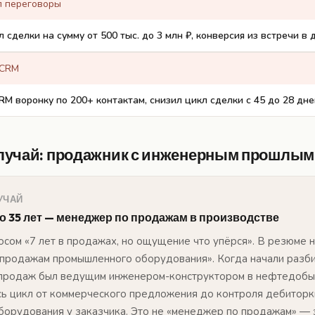
л переговоры
 сделки на сумму от 500 тыс. до 3 млн ₽, конверсия из встречи в
 CRM
RM воронку по 200+ контактам, снизил цикл сделки с 45 до 28 дне
лучай: продажник с инженерным прошлым
УЧАЙ
о 35 лет — менеджер по продажам в производстве
осом «7 лет в продажах, но ощущение что упёрся». В резюме 
продажам промышленного оборудования». Когда начали разб
 продаж был ведущим инженером-конструктором в нефтедобы
сь цикл от коммерческого предложения до контроля дебиторк
борудования у заказчика. Это не «менеджер по продажам» — 