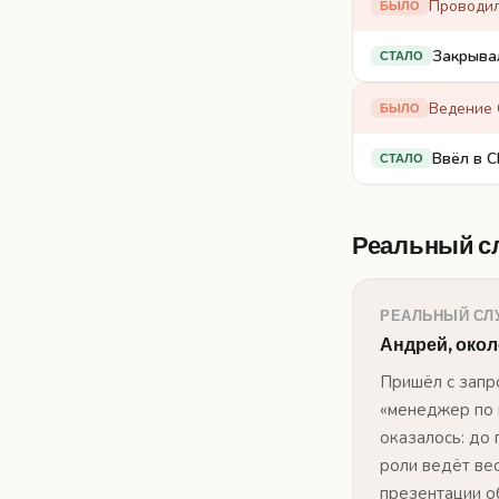
Проводи
БЫЛО
Закрывал
СТАЛО
Ведение
БЫЛО
Ввёл в C
СТАЛО
Реальный с
РЕАЛЬНЫЙ СЛ
Андрей, окол
Пришёл с запр
«менеджер по 
оказалось: до
роли ведёт ве
презентации о