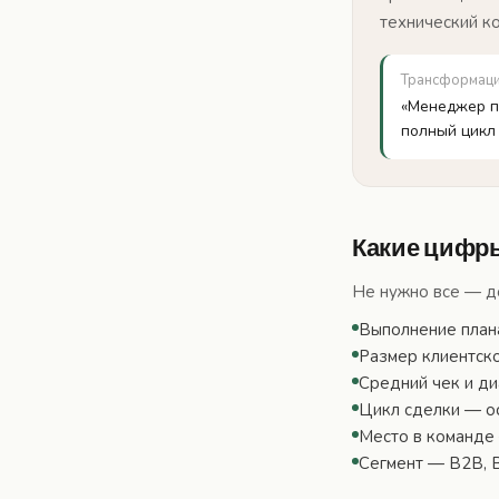
технический ко
Трансформац
«Менеджер п
полный цикл
Какие цифр
Не нужно все — д
Выполнение плана
Размер клиентско
Средний чек и ди
Цикл сделки — ос
Место в команде 
Сегмент — B2B, B