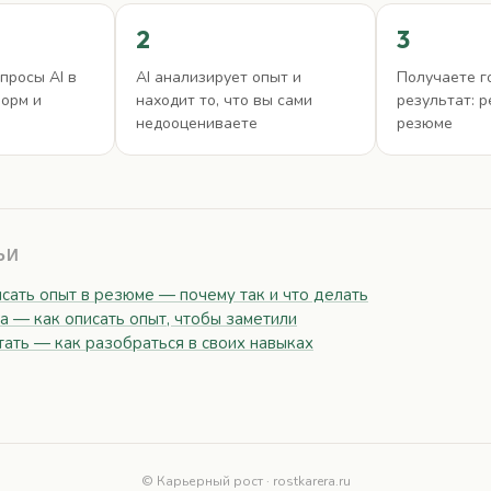
2
3
просы AI в
AI анализирует опыт и
Получаете г
форм и
находит то, что вы сами
результат: 
недооцениваете
резюме
ЬИ
сать опыт в резюме — почему так и что делать
 — как описать опыт, чтобы заметили
ать — как разобраться в своих навыках
© Карьерный рост · rostkarera.ru