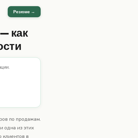
Резюме →
— как
ости
ации.
ров по продажам.
Ни одна из этих
о клиентов в