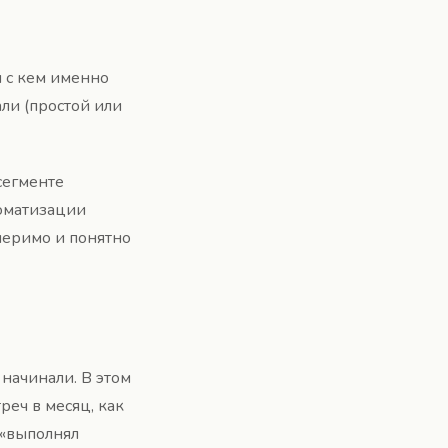
 с кем именно
ли (простой или
сегменте
томатизации
змеримо и понятно
 начинали. В этом
реч в месяц, как
 «выполнял