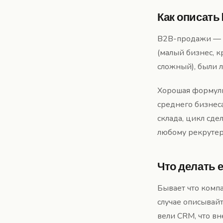
Как описать
B2B-продажи — о
(малый бизнес, к
сложный), были л
Хорошая формули
среднего бизнеса
склада, цикл сде
любому рекрутер
Что делать 
Бывает что компа
случае описывайт
вели CRM, что вн